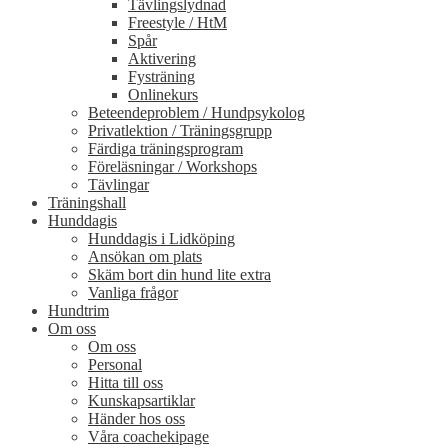
Tävlingslydnad
Freestyle / HtM
Spår
Aktivering
Fysträning
Onlinekurs
Beteendeproblem / Hundpsykolog
Privatlektion / Träningsgrupp
Färdiga träningsprogram
Föreläsningar / Workshops
Tävlingar
Träningshall
Hunddagis
Hunddagis i Lidköping
Ansökan om plats
Skäm bort din hund lite extra
Vanliga frågor
Hundtrim
Om oss
Om oss
Personal
Hitta till oss
Kunskapsartiklar
Händer hos oss
Våra coachekipage