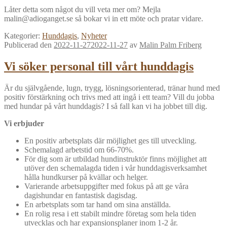
Låter detta som något du vill veta mer om? Mejla
malin@adioganget.se så bokar vi in ett möte och pratar vidare.
Kategorier:
Hunddagis
,
Nyheter
Publicerad den
2022-11-27
2022-11-27
av
Malin Palm Friberg
Vi söker personal till vårt hunddagis
Är du självgående, lugn, trygg, lösningsorienterad, tränar hund med
positiv förstärkning och trivs med att ingå i ett team? Vill du jobba
med hundar på vårt hunddagis? I så fall kan vi ha jobbet till dig.
Vi erbjuder
En positiv arbetsplats där möjlighet ges till utveckling.
Schemalagd arbetstid om 66-70%.
För dig som är utbildad hundinstruktör finns möjlighet att
utöver den schemalagda tiden i vår hunddagisverksamhet
hålla hundkurser på kvällar och helger.
Varierande arbetsuppgifter med fokus på att ge våra
dagishundar en fantastisk dagisdag.
En arbetsplats som tar hand om sina anställda.
En rolig resa i ett stabilt mindre företag som hela tiden
utvecklas och har expansionsplaner inom 1-2 år.