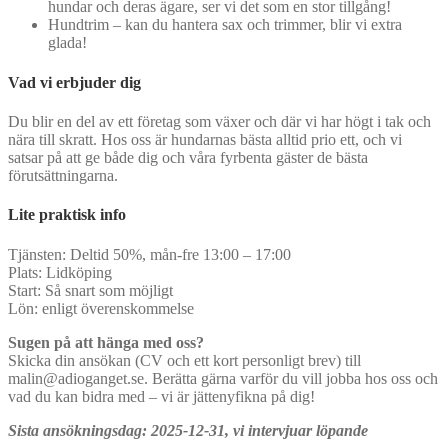
hundar och deras ägare, ser vi det som en stor tillgång!
Hundtrim – kan du hantera sax och trimmer, blir vi extra
glada!
Vad vi erbjuder dig
Du blir en del av ett företag som växer och där vi har högt i tak och
nära till skratt. Hos oss är hundarnas bästa alltid prio ett, och vi
satsar på att ge både dig och våra fyrbenta gäster de bästa
förutsättningarna.
Lite praktisk info
Tjänsten: Deltid 50%, mån-fre 13:00 – 17:00
Plats: Lidköping
Start: Så snart som möjligt
Lön: enligt överenskommelse
Sugen på att hänga med oss?
Skicka din ansökan (CV och ett kort personligt brev) till
malin@adioganget.se. Berätta gärna varför du vill jobba hos oss och
vad du kan bidra med – vi är jättenyfikna på dig!
Sista ansökningsdag: 2025-12-31, vi intervjuar löpande