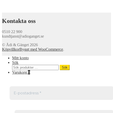
Kontakta oss
0510 22 900
kundtjanst@adioganget.se
© Ådi & Gänget 2026
Köpvillkor
Byggt med WooCommerce
.
Mitt konto
Sök
Sök
Sök
efter:
Varukorg
0