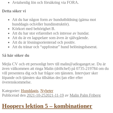
Avtalsenlig lön och försäkring via FORA.
Detta söker vi
Att du har någon form av hundutbildning (gärna mot
hunddagis och/eller hundinstruktör).
Körkort med behörighet B.
Att du har stor erfarenhet och intresse av hundar.
Att du är en lagspelare som även är självgående.
Att du är lösningsorienterad och positiv.
Att du tränar och “uppfostrar” hund belöningsbaserat.
Så här söker du
Mejla CV och ett personligt brev till malin@adioganget.se. Du är
även välkommen att ringa Malin (driftchef) på 0735-219784 om du
vill presentera dig och har frågor om tjänsten. Intervjuer sker
löpande och tjänsten ska tillsättas dec/jan eller efter
överenskommelse.
Kategorier:
Hunddagis
,
Nyheter
Publicerad den
2021-10-25
2021-11-19
av
Malin Palm Friberg
Hoopers lektion 5 – kombinationer