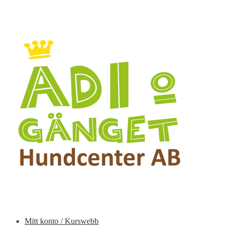
Hoppa
Hoppa
till
till
navigering
innehåll
Mitt konto / Kurswebb