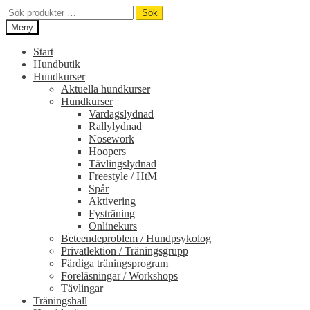
Sök
Sök
efter:
Meny
Start
Hundbutik
Hundkurser
Aktuella hundkurser
Hundkurser
Vardagslydnad
Rallylydnad
Nosework
Hoopers
Tävlingslydnad
Freestyle / HtM
Spår
Aktivering
Fysträning
Onlinekurs
Beteendeproblem / Hundpsykolog
Privatlektion / Träningsgrupp
Färdiga träningsprogram
Föreläsningar / Workshops
Tävlingar
Träningshall