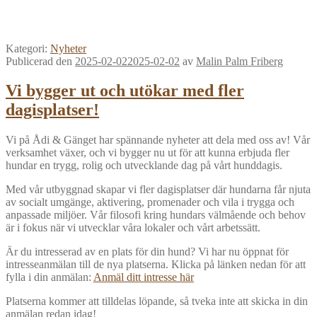
Kategori:
Nyheter
Publicerad den
2025-02-02
2025-02-02
av
Malin Palm Friberg
Vi bygger ut och utökar med fler
dagisplatser!
Vi på Ådi & Gänget har spännande nyheter att dela med oss av! Vår
verksamhet växer, och vi bygger nu ut för att kunna erbjuda fler
hundar en trygg, rolig och utvecklande dag på vårt hunddagis.
Med vår utbyggnad skapar vi fler dagisplatser där hundarna får njuta
av socialt umgänge, aktivering, promenader och vila i trygga och
anpassade miljöer. Vår filosofi kring hundars välmående och behov
är i fokus när vi utvecklar våra lokaler och vårt arbetssätt.
Är du intresserad av en plats för din hund? Vi har nu öppnat för
intresseanmälan till de nya platserna. Klicka på länken nedan för att
fylla i din anmälan:
Anmäl ditt intresse här
Platserna kommer att tilldelas löpande, så tveka inte att skicka in din
anmälan redan idag!