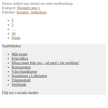
Denna artikel kan endast ses med medlemskap.
Kategori:
Hoopers steg 1
Etiketter:
hoopers
,
onlinekurs
Sidnumrering
1
2
för
…
inlägg
34
Nästa
Snabblänkar
Mitt konto
Köpvillkor
Missa inget från oss – gå med i vår mejllista!
Bonuspoäng
Våra hundkurser
Hunddagis i Lidköping
Träningshall
Webbutik
Följ oss i sociala medier