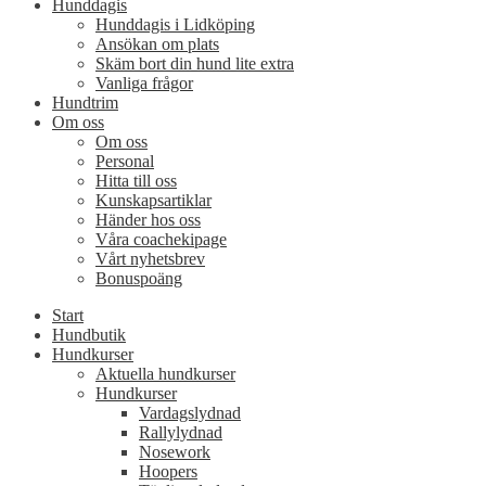
Hunddagis
Hunddagis i Lidköping
Ansökan om plats
Skäm bort din hund lite extra
Vanliga frågor
Hundtrim
Om oss
Om oss
Personal
Hitta till oss
Kunskapsartiklar
Händer hos oss
Våra coachekipage
Vårt nyhetsbrev
Bonuspoäng
Start
Hundbutik
Hundkurser
Aktuella hundkurser
Hundkurser
Vardagslydnad
Rallylydnad
Nosework
Hoopers