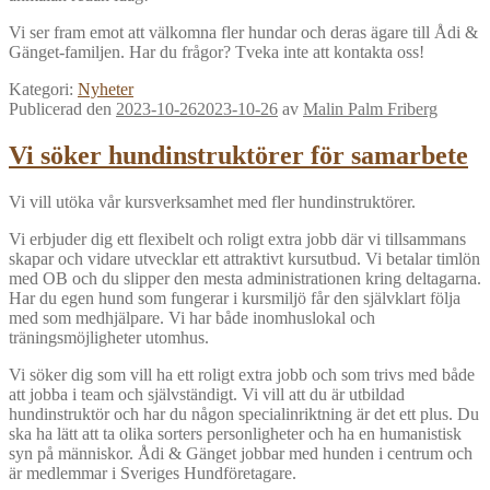
Vi ser fram emot att välkomna fler hundar och deras ägare till Ådi &
Gänget-familjen. Har du frågor? Tveka inte att kontakta oss!
Kategori:
Nyheter
Publicerad den
2023-10-26
2023-10-26
av
Malin Palm Friberg
Vi söker hundinstruktörer för samarbete
Vi vill utöka vår kursverksamhet med fler hundinstruktörer.
Vi erbjuder dig ett flexibelt och roligt extra jobb där vi tillsammans
skapar och vidare utvecklar ett attraktivt kursutbud. Vi betalar timlön
med OB och du slipper den mesta administrationen kring deltagarna.
Har du egen hund som fungerar i kursmiljö får den självklart följa
med som medhjälpare. Vi har både inomhuslokal och
träningsmöjligheter utomhus.
Vi söker dig som vill ha ett roligt extra jobb och som trivs med både
att jobba i team och självständigt. Vi vill att du är utbildad
hundinstruktör och har du någon specialinriktning är det ett plus. Du
ska ha lätt att ta olika sorters personligheter och ha en humanistisk
syn på människor. Ådi & Gänget jobbar med hunden i centrum och
är medlemmar i Sveriges Hundföretagare.