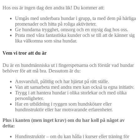
Hos oss är ingen dag den andra lik! Du kommer att:
Umgås med underbara hundar i grupp, ta med dem på härliga
promenader och hitta på roliga aktiviteter.
Ge hundarna trygghet, omsorg och en mysig dag hos oss.
Prata med våra fantastiska kunder och se till att de känner sig
lika välkomna som sina hundar.
Vem vi tror att du är
Du är en hundmänniska ut i fingerspetsarna och förstår vad hundar
behöver för att må bra. Dessutom är du:
Ansvarsfull, pålitlig och har hjärtat på rätt ställe.
Van att samarbeta med andra men kan också ta egna initiativ.
Trygg i att hantera hundar i olika storlekar och med olika
personligheter.
Har en utbildning i ryggen som hundskötare eller
hundinstruktör eller har motsvarande erfarenheter.
Plus i kanten (men inget krav) om du har koll på något av
detta:
Hundinstruktör – om du kan hålla i kurser eller träning för