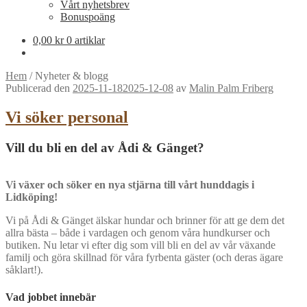
Vårt nyhetsbrev
Bonuspoäng
0,00
kr
0 artiklar
Hem
/
Nyheter & blogg
Publicerad den
2025-11-18
2025-12-08
av
Malin Palm Friberg
Vi söker personal
Vill du bli en del av Ådi & Gänget?
Vi växer och söker en nya stjärna till vårt hunddagis i
Lidköping!
Vi på Ådi & Gänget älskar hundar och brinner för att ge dem det
allra bästa – både i vardagen och genom våra hundkurser och
butiken. Nu letar vi efter dig som vill bli en del av vår växande
familj och göra skillnad för våra fyrbenta gäster (och deras ägare
såklart!).
Vad jobbet innebär