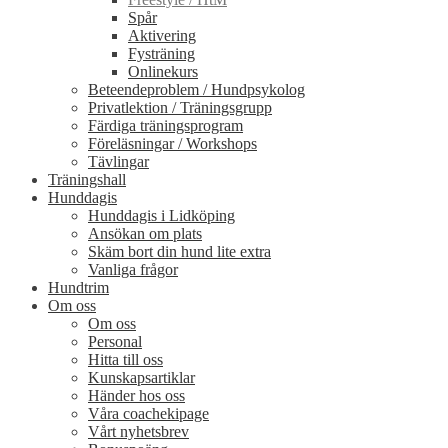
Spår
Aktivering
Fysträning
Onlinekurs
Beteendeproblem / Hundpsykolog
Privatlektion / Träningsgrupp
Färdiga träningsprogram
Föreläsningar / Workshops
Tävlingar
Träningshall
Hunddagis
Hunddagis i Lidköping
Ansökan om plats
Skäm bort din hund lite extra
Vanliga frågor
Hundtrim
Om oss
Om oss
Personal
Hitta till oss
Kunskapsartiklar
Händer hos oss
Våra coachekipage
Vårt nyhetsbrev