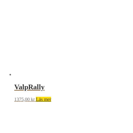
ValpRally
1375,00
kr
Läs mer