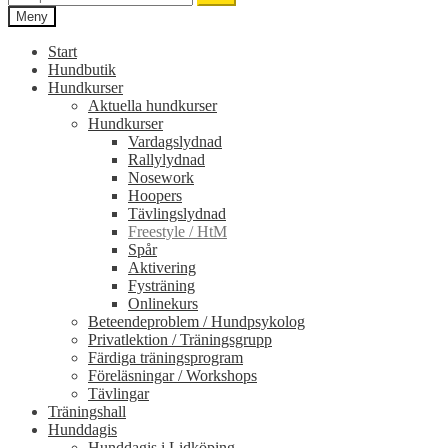
efter:
Meny
Start
Hundbutik
Hundkurser
Aktuella hundkurser
Hundkurser
Vardagslydnad
Rallylydnad
Nosework
Hoopers
Tävlingslydnad
Freestyle / HtM
Spår
Aktivering
Fysträning
Onlinekurs
Beteendeproblem / Hundpsykolog
Privatlektion / Träningsgrupp
Färdiga träningsprogram
Föreläsningar / Workshops
Tävlingar
Träningshall
Hunddagis
Hunddagis i Lidköping