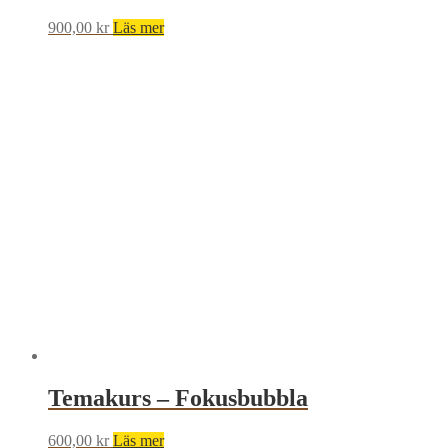
900,00
kr
Läs mer
Temakurs – Fokusbubbla
600,00
kr
Läs mer