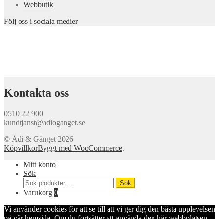
Webbutik
Följ oss i sociala medier
Kontakta oss
0510 22 900
kundtjanst@adioganget.se
© Ådi & Gänget 2026
Köpvillkor
Byggt med WooCommerce
.
Mitt konto
Sök
Sök
Sök
efter:
Varukorg
0
Vi använder cookies för att se till att vi ger dig den bästa upplevelsen
på vår hemsida. Om du fortsätter att använda den här webbplatsen