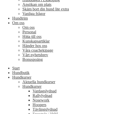
Ansökan om plats
Skäm bort din hund lite extra
Vanliga frågor
Hundtrim
Om oss
Om oss
Personal
Hitta till oss
Kunskapsartiklar
Händer hos oss
Våra coachekipage
Vårt nyhetsbrev
Bonuspoäng
Start
Hundbutik
Hundkurser
Aktuella hundkurser
Hundkurser
Vardagslydnad
Rallylydnad
Nosework
Hoopers
Tävlingslydnad
Freestyle / HtM