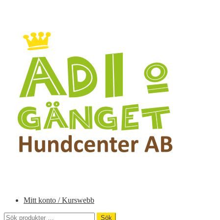
Hoppa
Hoppa
till
till
navigering
innehåll
Mitt konto / Kurswebb
Sök
Sök