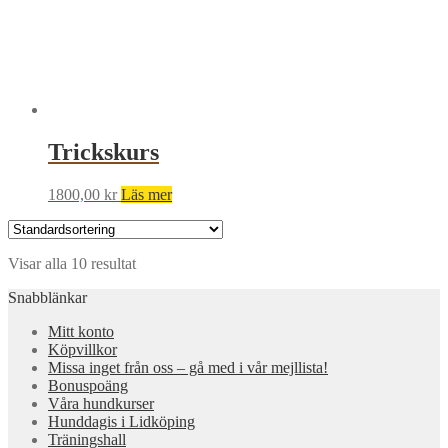
Trickskurs
1800,00
kr
Läs mer
Visar alla 10 resultat
Snabblänkar
Mitt konto
Köpvillkor
Missa inget från oss – gå med i vår mejllista!
Bonuspoäng
Våra hundkurser
Hunddagis i Lidköping
Träningshall