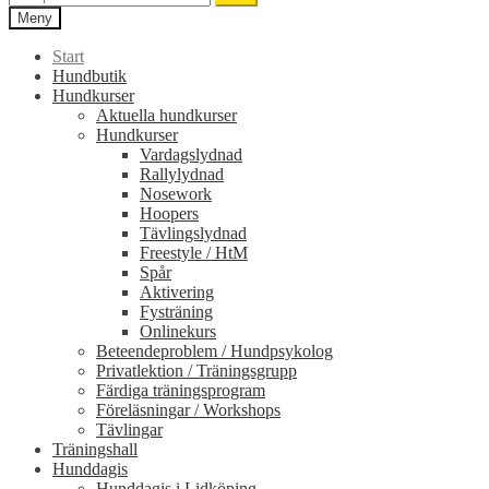
efter:
Meny
Start
Hundbutik
Hundkurser
Aktuella hundkurser
Hundkurser
Vardagslydnad
Rallylydnad
Nosework
Hoopers
Tävlingslydnad
Freestyle / HtM
Spår
Aktivering
Fysträning
Onlinekurs
Beteendeproblem / Hundpsykolog
Privatlektion / Träningsgrupp
Färdiga träningsprogram
Föreläsningar / Workshops
Tävlingar
Träningshall
Hunddagis
Hunddagis i Lidköping