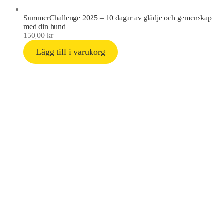
SummerChallenge 2025 – 10 dagar av glädje och gemenskap
med din hund
150,00
kr
Lägg till i varukorg