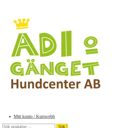
Hoppa
Hoppa
till
till
navigering
innehåll
Mitt konto / Kurswebb
Sök
Sök