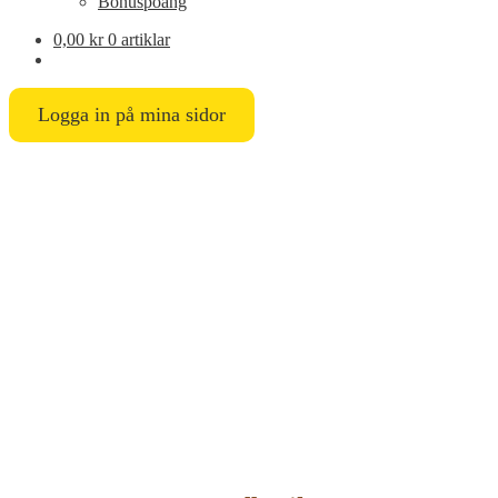
Bonuspoäng
0,00
kr
0 artiklar
Logga in på mina sidor