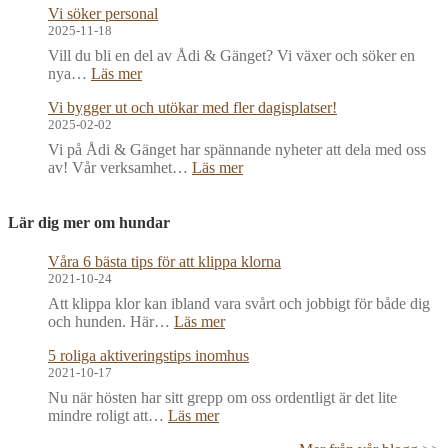
Vi söker personal
2025-11-18
Vill du bli en del av Ådi & Gänget? Vi växer och söker en
:
nya…
Läs mer
V
Vi bygger ut och utökar med fler dagisplatser!
i
2025-02-02
s
ö
Vi på Ådi & Gänget har spännande nyheter att dela med oss
k
:
av! Vår verksamhet…
Läs mer
e
V
r
i
p
b
Lär dig mer om hundar
e
y
r
g
Våra 6 bästa tips för att klippa klorna
s
g
2021-10-24
o
e
Att klippa klor kan ibland vara svårt och jobbigt för både dig
n
r
:
och hunden. Här…
Läs mer
a
u
V
l
t
5 roliga aktiveringstips inomhus
å
o
2021-10-17
r
c
a
Nu när hösten har sitt grepp om oss ordentligt är det lite
h
6
:
mindre roligt att…
Läs mer
u
b
5
t
ä