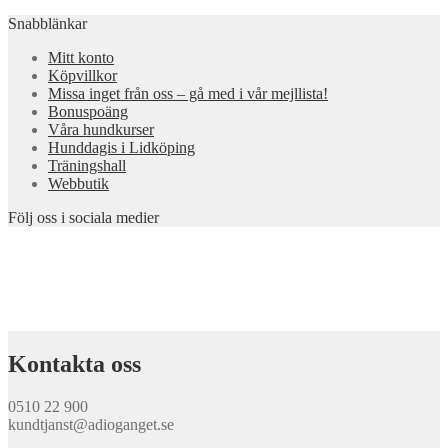
Snabblänkar
Mitt konto
Köpvillkor
Missa inget från oss – gå med i vår mejllista!
Bonuspoäng
Våra hundkurser
Hunddagis i Lidköping
Träningshall
Webbutik
Följ oss i sociala medier
Kontakta oss
0510 22 900
kundtjanst@adioganget.se