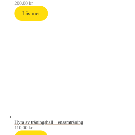
a
h
200,00
kr
u
s
Läs mer
Hyra av träningshall – ensamträning
110,00
kr