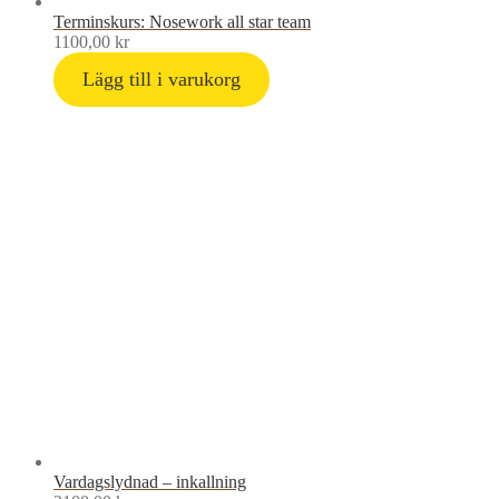
Terminskurs: Nosework all star team
1100,00
kr
Lägg till i varukorg
Vardagslydnad – inkallning