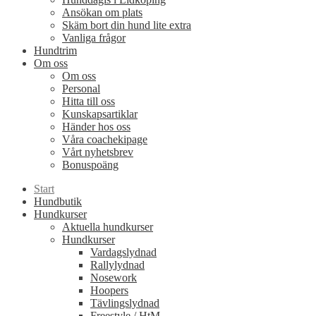
Ansökan om plats
Skäm bort din hund lite extra
Vanliga frågor
Hundtrim
Om oss
Om oss
Personal
Hitta till oss
Kunskapsartiklar
Händer hos oss
Våra coachekipage
Vårt nyhetsbrev
Bonuspoäng
Start
Hundbutik
Hundkurser
Aktuella hundkurser
Hundkurser
Vardagslydnad
Rallylydnad
Nosework
Hoopers
Tävlingslydnad
Freestyle / HtM