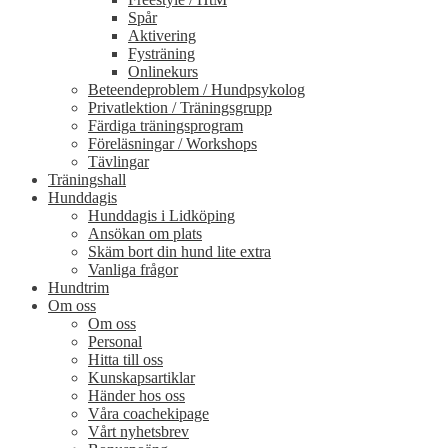
Spår
Aktivering
Fysträning
Onlinekurs
Beteendeproblem / Hundpsykolog
Privatlektion / Träningsgrupp
Färdiga träningsprogram
Föreläsningar / Workshops
Tävlingar
Träningshall
Hunddagis
Hunddagis i Lidköping
Ansökan om plats
Skäm bort din hund lite extra
Vanliga frågor
Hundtrim
Om oss
Om oss
Personal
Hitta till oss
Kunskapsartiklar
Händer hos oss
Våra coachekipage
Vårt nyhetsbrev