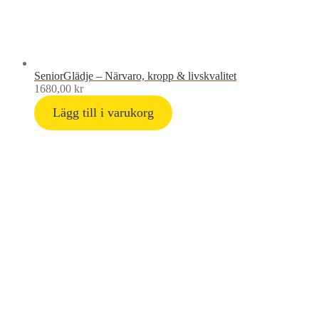
SeniorGlädje – Närvaro, kropp & livskvalitet
1680,00
kr
Lägg till i varukorg