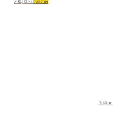
200,00
kr
Läs mer
10-kort