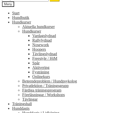
efter:
Meny
Start
Hundbutik
Hundkurser
Aktuella hundkurser
Hundkurser
Vardagslydnad
Rallylydnad
Nosework
Hoopers
Tävlingslydnad
Freestyle / HtM
Spår
Aktivering
Fysträning
Onlinekurs
Beteendeproblem / Hundpsykolog
Privatlektion / Träningsgrupp
Färdiga träningsprogram
Föreläsningar / Workshops
Tävlingar
Träningshall
Hunddagis
Hunddagis i Lidköping