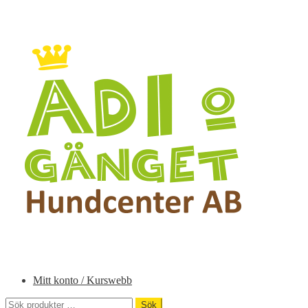
Hoppa
Hoppa
till
till
navigering
innehåll
Mitt konto / Kurswebb
Sök
Sök