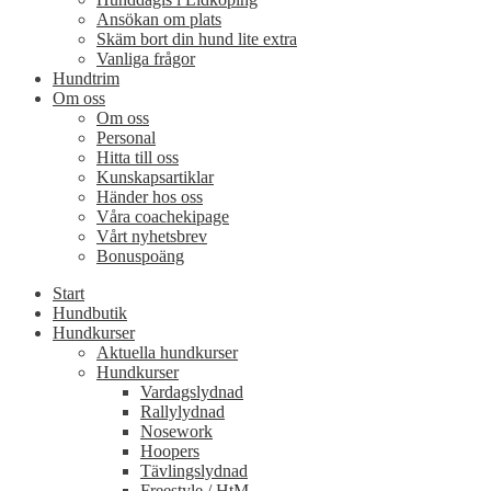
Ansökan om plats
Skäm bort din hund lite extra
Vanliga frågor
Hundtrim
Om oss
Om oss
Personal
Hitta till oss
Kunskapsartiklar
Händer hos oss
Våra coachekipage
Vårt nyhetsbrev
Bonuspoäng
Start
Hundbutik
Hundkurser
Aktuella hundkurser
Hundkurser
Vardagslydnad
Rallylydnad
Nosework
Hoopers
Tävlingslydnad
Freestyle / HtM