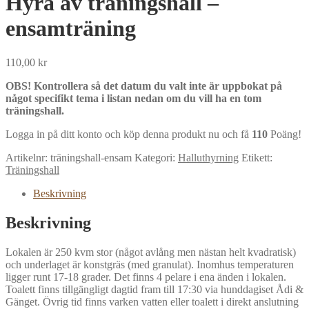
Hyra av träningshall –
ensamträning
110,00
kr
OBS! Kontrollera så det datum du valt inte är uppbokat på
något specifikt tema i listan nedan om du vill ha en tom
träningshall.
Logga in på ditt konto och köp denna produkt nu och få
110
Poäng!
Artikelnr:
träningshall-ensam
Kategori:
Halluthyrning
Etikett:
Träningshall
Beskrivning
Beskrivning
Lokalen är 250 kvm stor (något avlång men nästan helt kvadratisk)
och underlaget är konstgräs (med granulat). Inomhus temperaturen
ligger runt 17-18 grader. Det finns 4 pelare i ena änden i lokalen.
Toalett finns tillgängligt dagtid fram till 17:30 via hunddagiset Ådi &
Gänget. Övrig tid finns varken vatten eller toalett i direkt anslutning