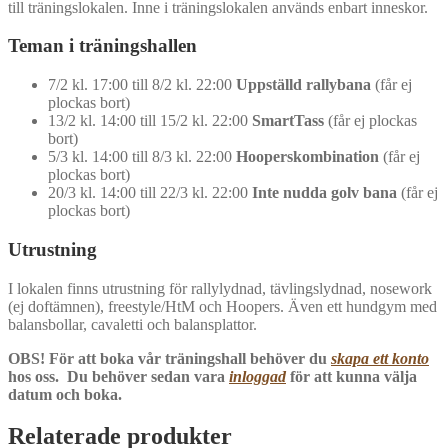
till träningslokalen. Inne i träningslokalen används enbart inneskor.
Teman i träningshallen
7/2 kl. 17:00 till 8/2 kl. 22:00
Uppställd rallybana
(får ej
plockas bort)
13/2 kl. 14:00 till 15/2 kl. 22:00
SmartTass
(får ej plockas
bort)
5/3 kl. 14:00 till 8/3 kl. 22:00
Hooperskombination
(får ej
plockas bort)
20/3 kl. 14:00 till 22/3 kl. 22:00
Inte nudda golv bana
(får ej
plockas bort)
Utrustning
I lokalen finns utrustning för rallylydnad, tävlingslydnad, nosework
(ej doftämnen), freestyle/HtM och Hoopers. Även ett hundgym med
balansbollar, cavaletti och balansplattor.
OBS! För att boka vår träningshall behöver du
skapa ett konto
hos oss. Du behöver sedan vara
inloggad
för att kunna välja
datum och boka.
Relaterade produkter