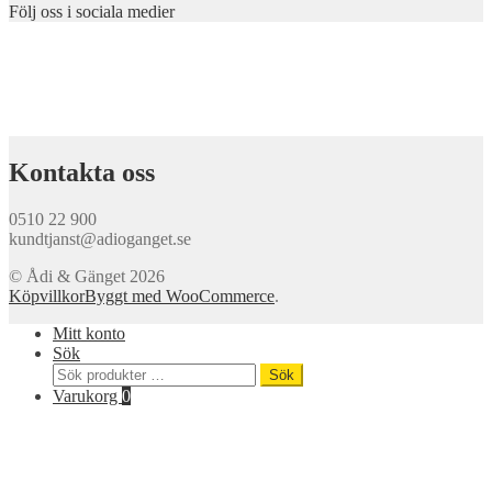
Följ oss i sociala medier
Kontakta oss
0510 22 900
kundtjanst@adioganget.se
© Ådi & Gänget 2026
Köpvillkor
Byggt med WooCommerce
.
Mitt konto
Sök
Sök
Sök
efter:
Varukorg
0