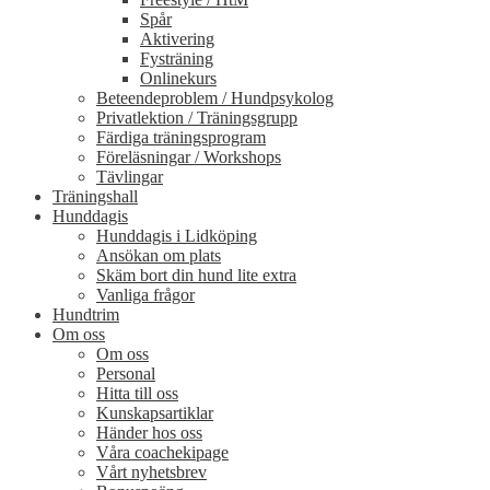
Spår
Aktivering
Fysträning
Onlinekurs
Beteendeproblem / Hundpsykolog
Privatlektion / Träningsgrupp
Färdiga träningsprogram
Föreläsningar / Workshops
Tävlingar
Träningshall
Hunddagis
Hunddagis i Lidköping
Ansökan om plats
Skäm bort din hund lite extra
Vanliga frågor
Hundtrim
Om oss
Om oss
Personal
Hitta till oss
Kunskapsartiklar
Händer hos oss
Våra coachekipage
Vårt nyhetsbrev