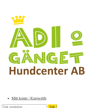
Hoppa
Hoppa
till
till
navigering
innehåll
Mitt konto / Kurswebb
Sök
Sök