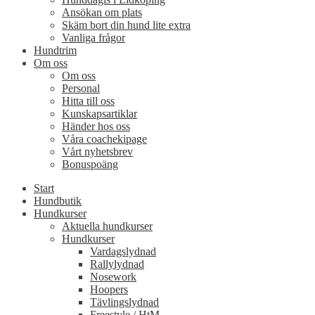
Ansökan om plats
Skäm bort din hund lite extra
Vanliga frågor
Hundtrim
Om oss
Om oss
Personal
Hitta till oss
Kunskapsartiklar
Händer hos oss
Våra coachekipage
Vårt nyhetsbrev
Bonuspoäng
Start
Hundbutik
Hundkurser
Aktuella hundkurser
Hundkurser
Vardagslydnad
Rallylydnad
Nosework
Hoopers
Tävlingslydnad
Freestyle / HtM