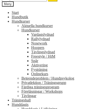
efter:
Meny
Start
Hundbutik
Hundkurser
Aktuella hundkurser
Hundkurser
Vardagslydnad
Rallylydnad
Nosework
Hoopers
Tävlingslydnad
Freestyle / HtM
Spår
Aktivering
Fysträning
Onlinekurs
Beteendeproblem / Hundpsykolog
Privatlektion / Träningsgrupp
Färdiga träningsprogram
Föreläsningar / Workshops
Tävlingar
Träningshall
Hunddagis
Hunddagis i Lidköping