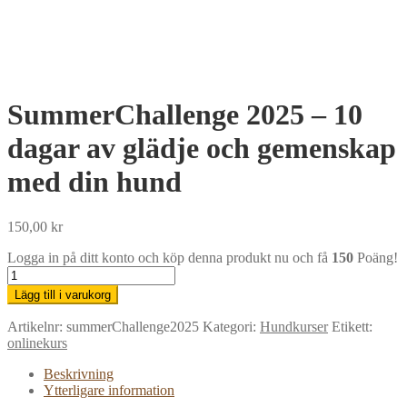
SummerChallenge 2025 – 10
dagar av glädje och gemenskap
med din hund
150,00
kr
Logga in på ditt konto och köp denna produkt nu och få
150
Poäng!
SummerChallenge
2025
Lägg till i varukorg
–
10
Artikelnr:
summerChallenge2025
Kategori:
Hundkurser
Etikett:
dagar
onlinekurs
av
glädje
Beskrivning
och
Ytterligare information
gemenskap