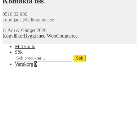
Kontakta oss
0510 22 900
kundtjanst@adioganget.se
© Ådi & Gänget 2026
Köpvillkor
Byggt med WooCommerce
.
Mitt konto
Sök
Sök
Sök
efter:
Varukorg
0