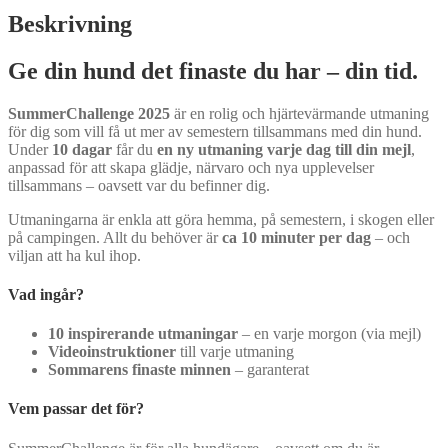
med
Beskrivning
din
hund
Ge din hund det finaste du har – din tid.
mängd
SummerChallenge 2025
är en rolig och hjärtevärmande utmaning
för dig som vill få ut mer av semestern tillsammans med din hund.
Under
10 dagar
får du
en ny utmaning varje dag till din mejl
,
anpassad för att skapa glädje, närvaro och nya upplevelser
tillsammans – oavsett var du befinner dig.
Utmaningarna är enkla att göra hemma, på semestern, i skogen eller
på campingen. Allt du behöver är
ca 10 minuter per dag
– och
viljan att ha kul ihop.
Vad ingår?
10 inspirerande utmaningar
– en varje morgon (via mejl)
Videoinstruktioner
till varje utmaning
Sommarens finaste minnen
– garanterat
Vem passar det för?