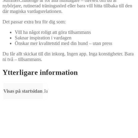
SummerChallenge är för alla hundägare – oavsett om du är
nybörjare, rutinerad träningsnörd eller bara vill hitta tillbaka till den
där magiska vardagsrelationen.
Det passar extra bra för dig som:
Vill ha något roligt att göra tillsammans
Saknar inspiration i vardagen
Önskar mer kvalitetstid med din hund – utan press
Du får allt skickat till din inkorg. Ingen app. Inga konstigheter. Bara
ni två – tillsammans.
Ytterligare information
Visas på startsidan
Ja