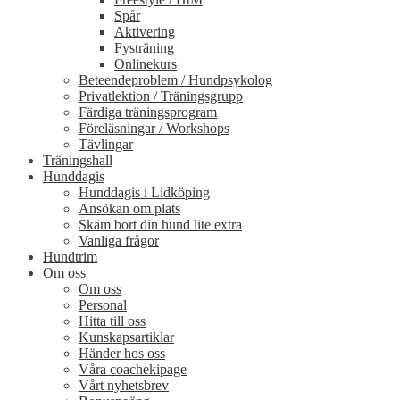
Spår
Aktivering
Fysträning
Onlinekurs
Beteendeproblem / Hundpsykolog
Privatlektion / Träningsgrupp
Färdiga träningsprogram
Föreläsningar / Workshops
Tävlingar
Träningshall
Hunddagis
Hunddagis i Lidköping
Ansökan om plats
Skäm bort din hund lite extra
Vanliga frågor
Hundtrim
Om oss
Om oss
Personal
Hitta till oss
Kunskapsartiklar
Händer hos oss
Våra coachekipage
Vårt nyhetsbrev