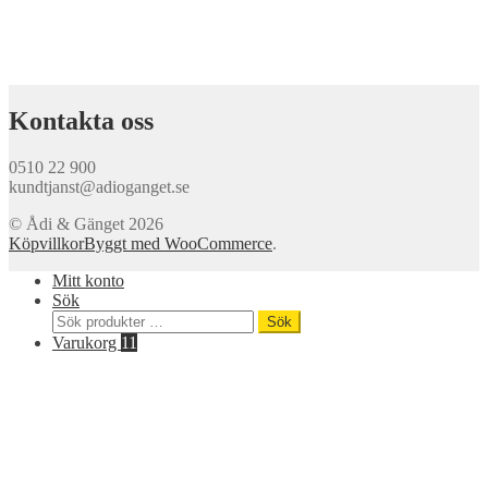
Kontakta oss
0510 22 900
kundtjanst@adioganget.se
© Ådi & Gänget 2026
Köpvillkor
Byggt med WooCommerce
.
Mitt konto
Sök
Sök
Sök
efter:
Varukorg
11