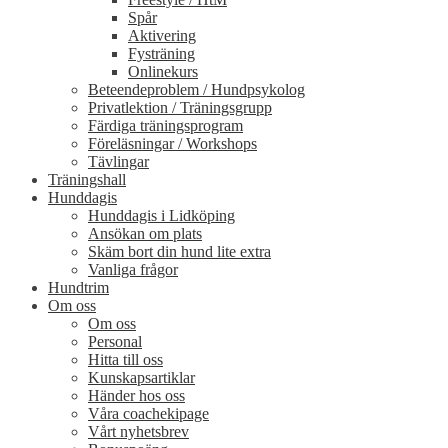
Spår
Aktivering
Fysträning
Onlinekurs
Beteendeproblem / Hundpsykolog
Privatlektion / Träningsgrupp
Färdiga träningsprogram
Föreläsningar / Workshops
Tävlingar
Träningshall
Hunddagis
Hunddagis i Lidköping
Ansökan om plats
Skäm bort din hund lite extra
Vanliga frågor
Hundtrim
Om oss
Om oss
Personal
Hitta till oss
Kunskapsartiklar
Händer hos oss
Våra coachekipage
Vårt nyhetsbrev