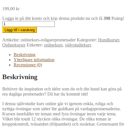
199,00
kr
Logga in på ditt konto och köp denna produkt nu och få
398
Poäng!
Roligare
promenader
Lägg till i varukorg
-
självstudiekurs
Artikelnr:
onlinekurs-roligarepromenader
Kategorier:
Hundkurser
,
mängd
Onlinekurser
Etiketter:
onlinekurs
,
självstudiekurs
Beskrivning
Ytterligare information
Recensioner (0)
Beskrivning
Behöver du inspiration och idéer som du och din hund kan göra på
era dagliga promenader? Då har du kommit rätt!
I denna självstudie kurs online går vi igenom enkla, roliga och
nyttiga övningar som sätter lite guldkant på vardagspromenaderna.
Kursen innehåller tre teman med fyra övningar inom varje tema.
Vilket blir totalt 12 stycken olika övningar. De olika teman är
kroppskontroll, tvåsamhet (följsamhet) och noslekar. Gemensamt för