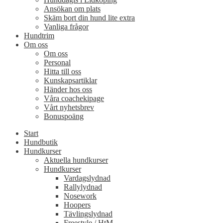
Ansökan om plats
Skäm bort din hund lite extra
Vanliga frågor
Hundtrim
Om oss
Om oss
Personal
Hitta till oss
Kunskapsartiklar
Händer hos oss
Våra coachekipage
Vårt nyhetsbrev
Bonuspoäng
Start
Hundbutik
Hundkurser
Aktuella hundkurser
Hundkurser
Vardagslydnad
Rallylydnad
Nosework
Hoopers
Tävlingslydnad
Freestyle / HtM