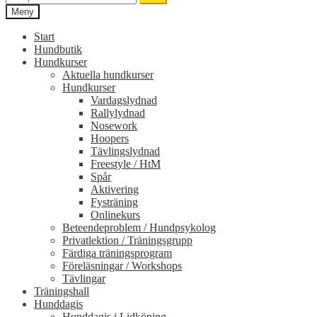
efter:
Meny
Start
Hundbutik
Hundkurser
Aktuella hundkurser
Hundkurser
Vardagslydnad
Rallylydnad
Nosework
Hoopers
Tävlingslydnad
Freestyle / HtM
Spår
Aktivering
Fysträning
Onlinekurs
Beteendeproblem / Hundpsykolog
Privatlektion / Träningsgrupp
Färdiga träningsprogram
Föreläsningar / Workshops
Tävlingar
Träningshall
Hunddagis
Hunddagis i Lidköping