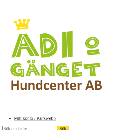
Hoppa
Hoppa
till
till
navigering
innehåll
Mitt konto / Kurswebb
Sök
Sök