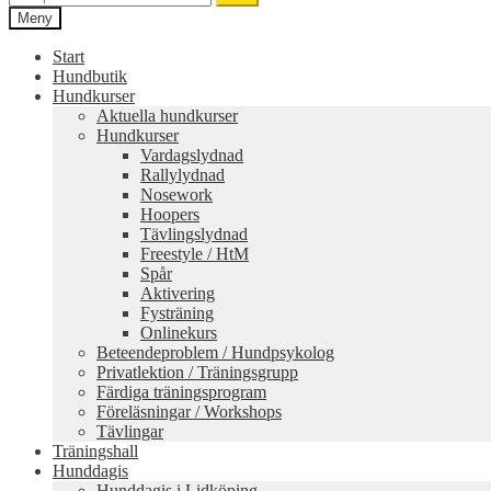
efter:
Meny
Start
Hundbutik
Hundkurser
Aktuella hundkurser
Hundkurser
Vardagslydnad
Rallylydnad
Nosework
Hoopers
Tävlingslydnad
Freestyle / HtM
Spår
Aktivering
Fysträning
Onlinekurs
Beteendeproblem / Hundpsykolog
Privatlektion / Träningsgrupp
Färdiga träningsprogram
Föreläsningar / Workshops
Tävlingar
Träningshall
Hunddagis
Hunddagis i Lidköping