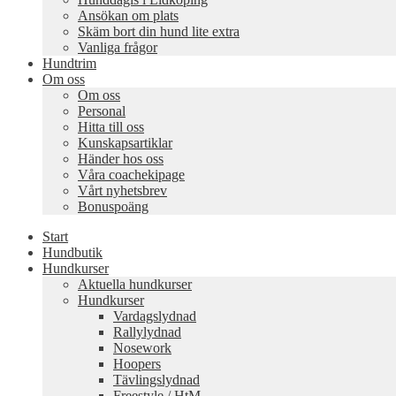
Ansökan om plats
Skäm bort din hund lite extra
Vanliga frågor
Hundtrim
Om oss
Om oss
Personal
Hitta till oss
Kunskapsartiklar
Händer hos oss
Våra coachekipage
Vårt nyhetsbrev
Bonuspoäng
Start
Hundbutik
Hundkurser
Aktuella hundkurser
Hundkurser
Vardagslydnad
Rallylydnad
Nosework
Hoopers
Tävlingslydnad
Freestyle / HtM