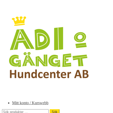
Hoppa
Hoppa
till
till
navigering
innehåll
Mitt konto / Kurswebb
Sök
Sök