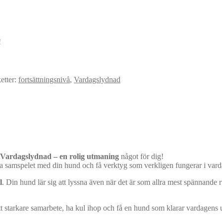
!
ketter:
fortsättningsnivå
,
Vardagslydnad
Vardagslydnad – en rolig utmaning
något för dig!
kla samspelet med din hund och få verktyg som verkligen fungerar i varda
l
. Din hund lär sig att lyssna även när det är som allra mest spännande
tt starkare samarbete, ha kul ihop och få en hund som klarar vardagens