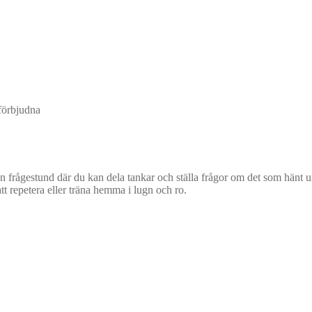
 förbjudna
d en frågestund där du kan dela tankar och ställa frågor om det som hänt 
att repetera eller träna hemma i lugn och ro.