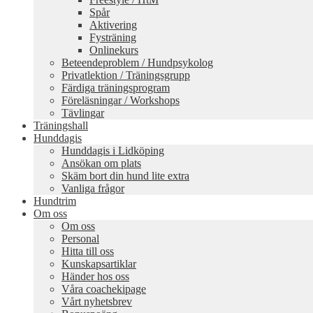
Spår
Aktivering
Fysträning
Onlinekurs
Beteendeproblem / Hundpsykolog
Privatlektion / Träningsgrupp
Färdiga träningsprogram
Föreläsningar / Workshops
Tävlingar
Träningshall
Hunddagis
Hunddagis i Lidköping
Ansökan om plats
Skäm bort din hund lite extra
Vanliga frågor
Hundtrim
Om oss
Om oss
Personal
Hitta till oss
Kunskapsartiklar
Händer hos oss
Våra coachekipage
Vårt nyhetsbrev