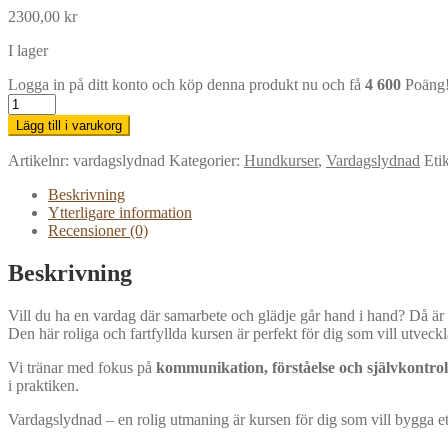
2300,00
kr
I lager
Logga in på ditt konto och köp denna produkt nu och få
4 600
Poäng
Vardagslydnad
-
Lägg till i varukorg
en
rolig
Artikelnr:
vardagslydnad
Kategorier:
Hundkurser
,
Vardagslydnad
Eti
utmaning
mängd
Beskrivning
Ytterligare information
Recensioner (0)
Beskrivning
Vill du ha en vardag där samarbete och glädje går hand i hand? Då är
Den här roliga och fartfyllda kursen är perfekt för dig som vill utvec
Vi tränar med fokus på
kommunikation, förståelse och självkontrol
i praktiken.
Vardagslydnad – en rolig utmaning är kursen för dig som vill bygga e