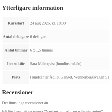
Ytterligare information
Kursstart
24 aug 2026, kl. 18:30
Antal deltagare
6 deltagare
Antal timmar
6 x 1,5 timmar
Instruktör
Sara Malmqvist (hundinstruktör)
Plats
Hundcenter Ådi & Gänget, Wennerbergsvägen 51
Recensioner
Det finns inga recensioner än.
Bli först med att recensera ”Vardagslydnad – en rolig utmaning”