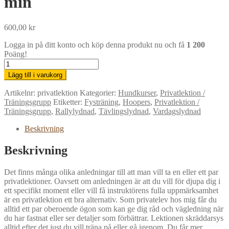
min
600,00
kr
Logga in på ditt konto och köp denna produkt nu och få
1 200
Poäng!
Privatlektion
med
Lägg till i varukorg
Malin
-
Artikelnr:
privatlektion
Kategorier:
Hundkurser
,
Privatlektion /
45
Träningsgrupp
Etiketter:
Fysträning
,
Hoopers
,
Privatlektion /
min
Träningsgrupp
,
Rallylydnad
,
Tävlingslydnad
,
Vardagslydnad
mängd
Beskrivning
Beskrivning
Det finns många olika anledningar till att man vill ta en eller ett par
privatlektioner. Oavsett om anledningen är att du vill för djupa dig i
ett specifikt moment eller vill få instruktörens fulla uppmärksamhet
är en privatlektion ett bra alternativ. Som privatelev hos mig får du
alltid ett par oberoende ögon som kan ge dig råd och vägledning när
du har fastnat eller ser detaljer som förbättrar. Lektionen skräddarsys
alltid efter det just du vill träna på eller gå igenom. Du får mer