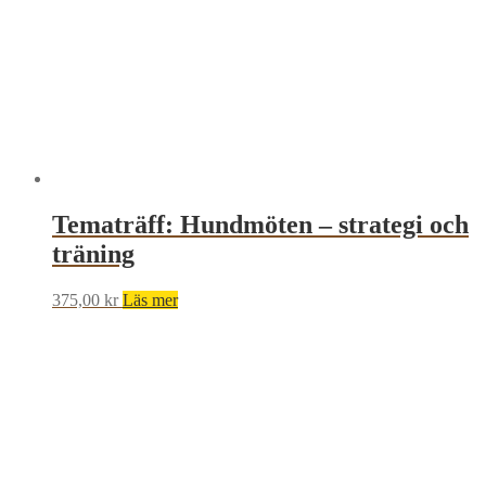
Tematräff: Hundmöten – strategi och
träning
375,00
kr
Läs mer