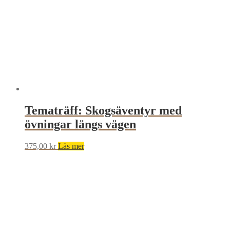
Tematräff: Skogsäventyr med
övningar längs vägen
375,00
kr
Läs mer