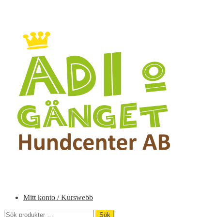
Hoppa
Hoppa
till
till
navigering
innehåll
Mitt konto / Kurswebb
Sök
Sök