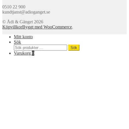
0510 22 900
kundtjanst@adioganget.se
© Ådi & Gänget 2026
Köpvillkor
Byggt med WooCommerce
.
Mitt konto
Sök
Sök
Sök
efter:
Varukorg
0