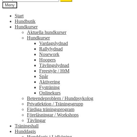
efter:
Meny
Start
Hundbutik
Hundkurser
Aktuella hundkurser
Hundkurser
Vardagslydnad
Rallylydnad
Nosework
Hoopers
Tävlingslydnad
Freestyle / HtM
Spår
Aktivering
Fysträning
Onlinekurs
Beteendeproblem / Hundpsykolog
Privatlektion / Träningsgrupp
Färdiga träningsprogram
Föreläsningar / Workshops
Tävlingar
Träningshall
Hunddagis
Hunddagis i Lidköping