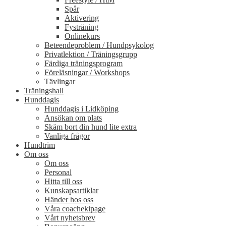
Spår
Aktivering
Fysträning
Onlinekurs
Beteendeproblem / Hundpsykolog
Privatlektion / Träningsgrupp
Färdiga träningsprogram
Föreläsningar / Workshops
Tävlingar
Träningshall
Hunddagis
Hunddagis i Lidköping
Ansökan om plats
Skäm bort din hund lite extra
Vanliga frågor
Hundtrim
Om oss
Om oss
Personal
Hitta till oss
Kunskapsartiklar
Händer hos oss
Våra coachekipage
Vårt nyhetsbrev