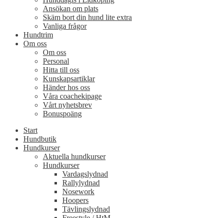
Ansökan om plats
Skäm bort din hund lite extra
Vanliga frågor
Hundtrim
Om oss
Om oss
Personal
Hitta till oss
Kunskapsartiklar
Händer hos oss
Våra coachekipage
Vårt nyhetsbrev
Bonuspoäng
Start
Hundbutik
Hundkurser
Aktuella hundkurser
Hundkurser
Vardagslydnad
Rallylydnad
Nosework
Hoopers
Tävlingslydnad
Freestyle / HtM