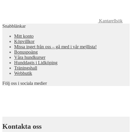
Kantarellsök
Snabblänkar
Mitt konto
Köpvillkor
Missa inget från oss – gå med i vår mejllista!
Bonuspoäng
Våra hundkurser
Hunddagis i Lidköping
Träningshall
Webbutik
Följ oss i sociala medier
Kontakta oss