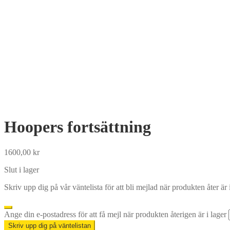
Hoopers fortsättning
1600,00
kr
Slut i lager
Skriv upp dig på vår väntelista för att bli mejlad när produkten åter är 
Dismiss
Ange din e-postadress för att få mejl när produkten återigen är i lager
notification
Skriv upp dig på väntelistan