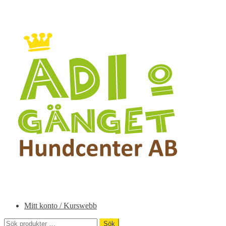
Hoppa
Hoppa
till
till
navigering
innehåll
Mitt konto / Kurswebb
Sök
Sök