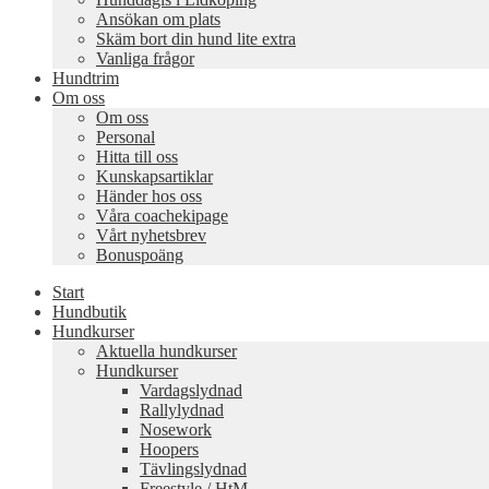
Ansökan om plats
Skäm bort din hund lite extra
Vanliga frågor
Hundtrim
Om oss
Om oss
Personal
Hitta till oss
Kunskapsartiklar
Händer hos oss
Våra coachekipage
Vårt nyhetsbrev
Bonuspoäng
Start
Hundbutik
Hundkurser
Aktuella hundkurser
Hundkurser
Vardagslydnad
Rallylydnad
Nosework
Hoopers
Tävlingslydnad
Freestyle / HtM