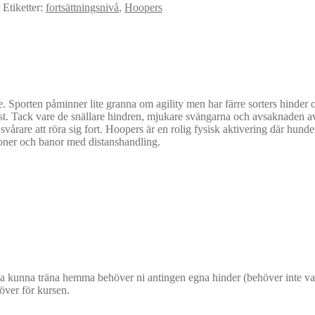
Etiketter:
fortsättningsnivå
,
Hoopers
e. Sporten påminner lite granna om agility men har färre sorters hinder 
 mest. Tack vare de snällare hindren, mjukare svängarna och avsaknade
svårare att röra sig fort. Hoopers är en rolig fysisk aktivering där hund
ioner och banor med distanshandling.
ka kunna träna hemma behöver ni antingen egna hinder (behöver inte vara 
höver för kursen.