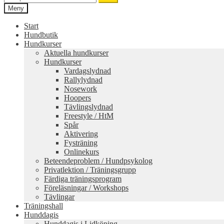
efter:
Meny
Start
Hundbutik
Hundkurser
Aktuella hundkurser
Hundkurser
Vardagslydnad
Rallylydnad
Nosework
Hoopers
Tävlingslydnad
Freestyle / HtM
Spår
Aktivering
Fysträning
Onlinekurs
Beteendeproblem / Hundpsykolog
Privatlektion / Träningsgrupp
Färdiga träningsprogram
Föreläsningar / Workshops
Tävlingar
Träningshall
Hunddagis
Hunddagis i Lidköping