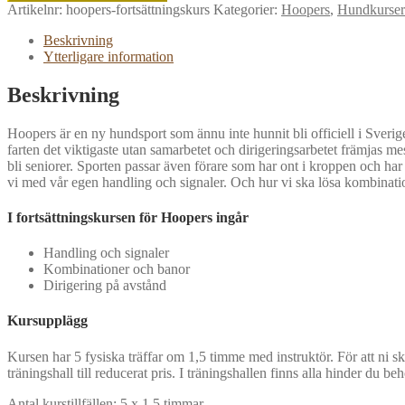
Artikelnr:
hoopers-fortsättningskurs
Kategorier:
Hoopers
,
Hundkurser
Beskrivning
Ytterligare information
Beskrivning
Hoopers är en ny hundsport som ännu inte hunnit bli officiell i Sverig
farten det viktigaste utan samarbetet och dirigeringsarbetet främjas
bli seniorer. Sporten passar även förare som har ont i kroppen och har 
vi med vår egen handling och signaler. Och hur vi ska lösa kombinat
I fortsättningskursen för Hoopers ingår
Handling och signaler
Kombinationer och banor
Dirigering på avstånd
Kursupplägg
Kursen har 5 fysiska träffar om 1,5 timme med instruktör. För att ni s
träningshall till reducerat pris. I träningshallen finns alla hinder du be
Antal kurstillfällen: 5 x 1,5 timmar