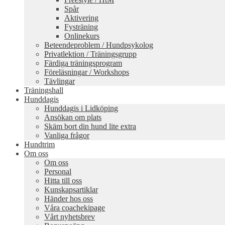
Spår
Aktivering
Fysträning
Onlinekurs
Beteendeproblem / Hundpsykolog
Privatlektion / Träningsgrupp
Färdiga träningsprogram
Föreläsningar / Workshops
Tävlingar
Träningshall
Hunddagis
Hunddagis i Lidköping
Ansökan om plats
Skäm bort din hund lite extra
Vanliga frågor
Hundtrim
Om oss
Om oss
Personal
Hitta till oss
Kunskapsartiklar
Händer hos oss
Våra coachekipage
Vårt nyhetsbrev